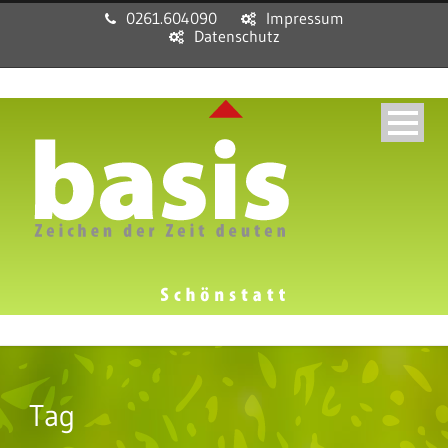
0261.604090
Impressum
Datenschutz
Tag