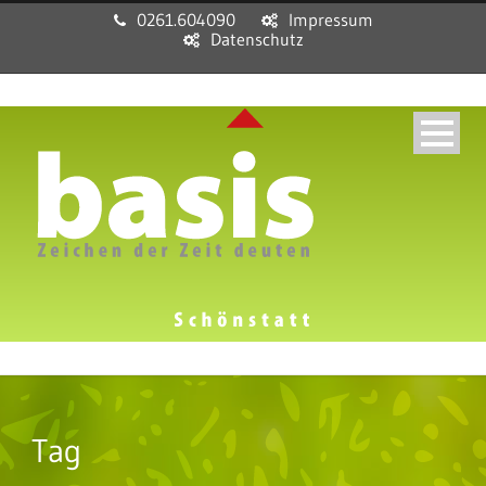
0261.604090
Impressum
Datenschutz
Tag