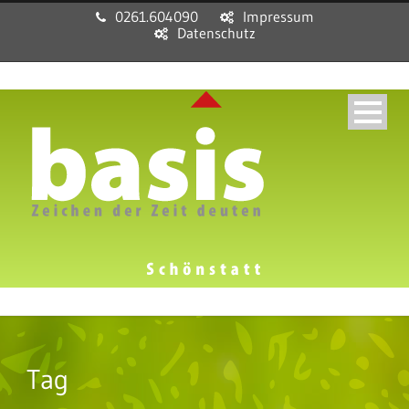
0261.604090
Impressum
Datenschutz
Tag