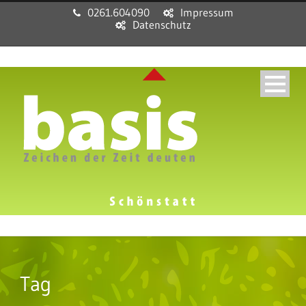
0261.604090
Impressum
Datenschutz
Tag