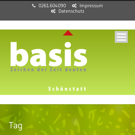
0261.604090
Impressum
Datenschutz
Tag