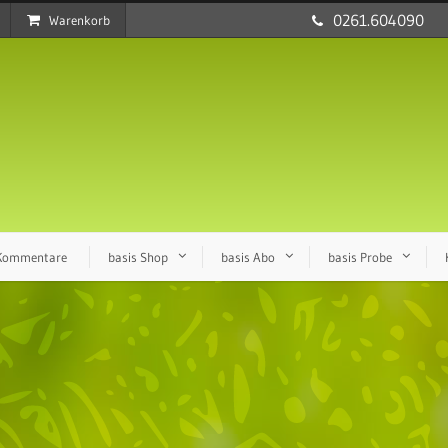
0261.604090
Warenkorb
 Kommentare
basis Shop
basis Abo
basis Probe