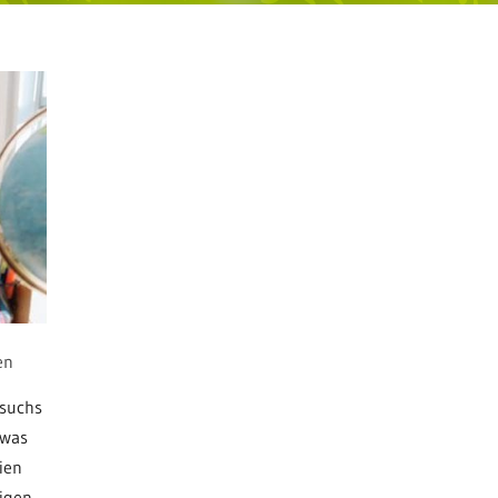
en
esuchs
 was
ien
rigen