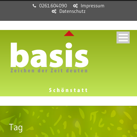
0261.604090
Impressum
Datenschutz
Tag