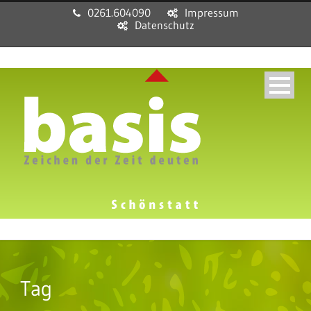
0261.604090
Impressum
Datenschutz
Tag