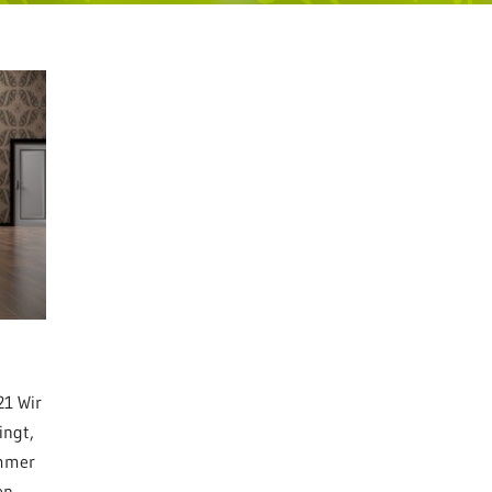
21 Wir
ingt,
immer
en,