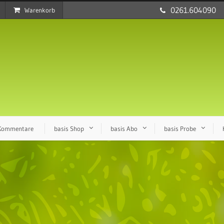
0261.604090
Warenkorb
 Kommentare
basis Shop
basis Abo
basis Probe