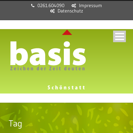
0261.604090
Impressum
Datenschutz
Tag