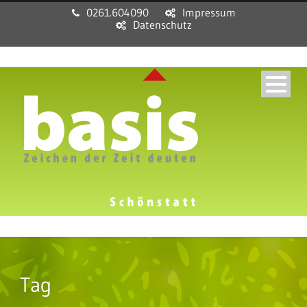
0261.604090
Impressum
Datenschutz
Tag