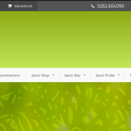
0261.604090
Warenkorb
 Kommentare
basis Shop
basis Abo
basis Probe