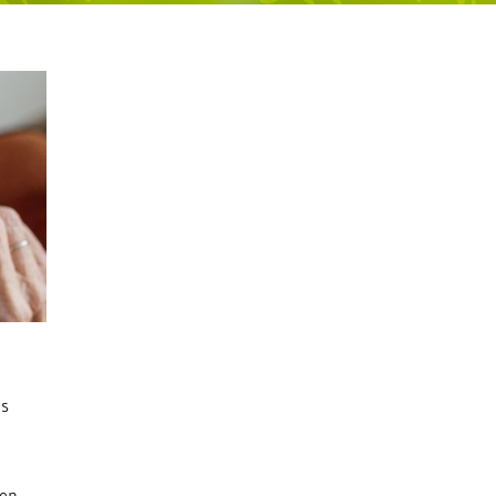
ns
ten