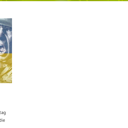
tag
die