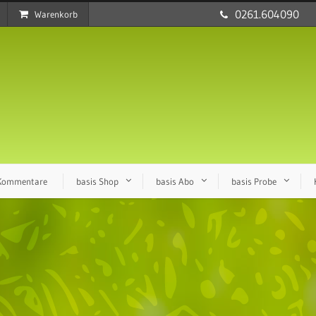
0261.604090
Warenkorb
 Kommentare
basis Shop
basis Abo
basis Probe