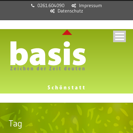
0261.604090
Impressum
Datenschutz
Tag