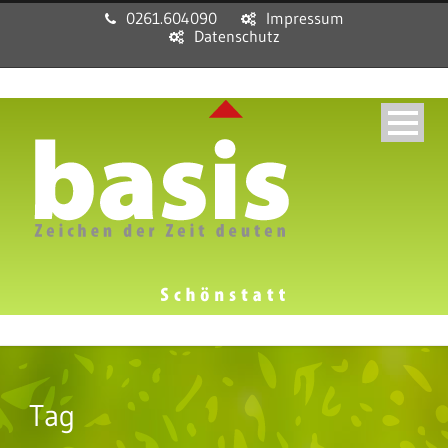
0261.604090
Impressum
Datenschutz
Tag