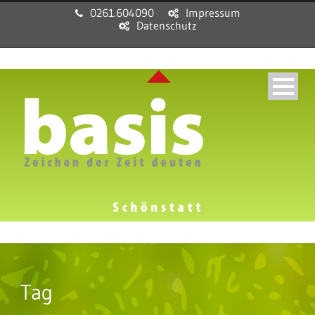
0261.604090
Impressum
Datenschutz
Tag