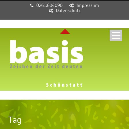
0261.604090
Impressum
Datenschutz
Tag