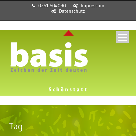
0261.604090
Impressum
Datenschutz
Tag