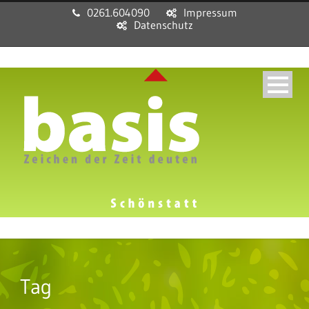
0261.604090
Impressum
Datenschutz
Tag