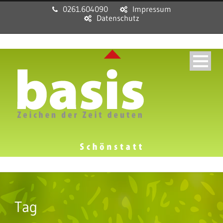
0261.604090
Impressum
Datenschutz
Tag