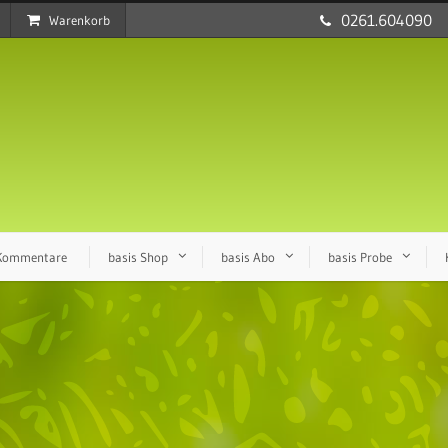
0261.604090
Warenkorb
 Kommentare
basis Shop
basis Abo
basis Probe