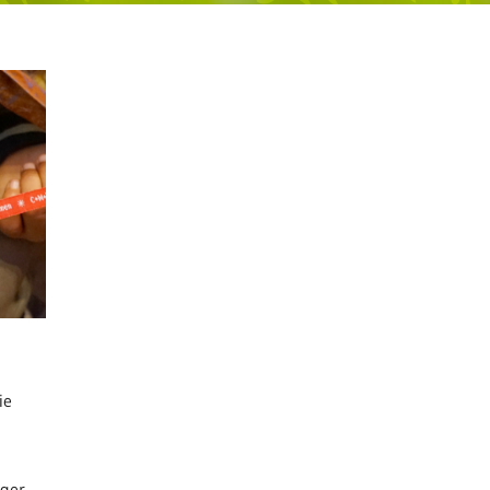
ie
ger