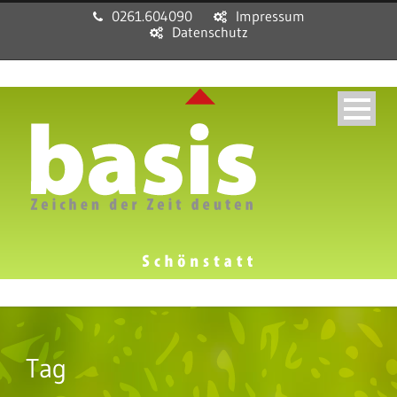
0261.604090
Impressum
Datenschutz
Tag