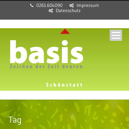
0261.604090
Impressum
Datenschutz
Tag