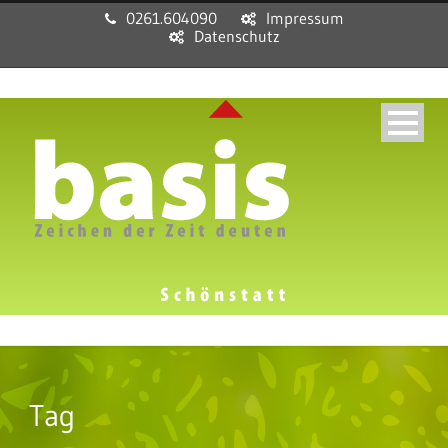
0261.604090
Impressum
Datenschutz
Tag