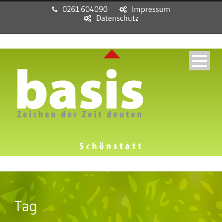
0261.604090
Impressum
Datenschutz
Tag