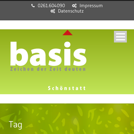
0261.604090
Impressum
Datenschutz
Tag