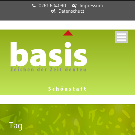
0261.604090
Impressum
Datenschutz
Tag