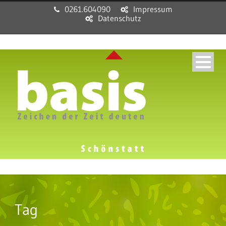
0261.604090
Impressum
Datenschutz
Tag