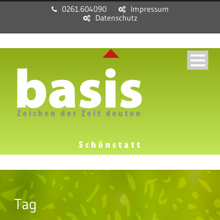
0261.604090
Impressum
Datenschutz
Tag