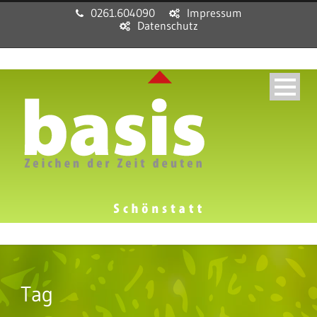
0261.604090
Impressum
Datenschutz
Tag