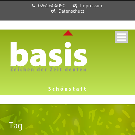
0261.604090
Impressum
Datenschutz
Tag