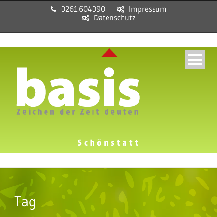
0261.604090
Impressum
Datenschutz
Tag