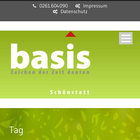
0261.604090
Impressum
Datenschutz
Tag