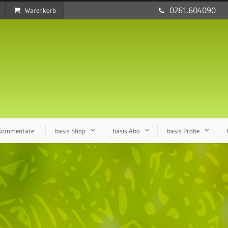
0261.604090
Warenkorb
 Kommentare
basis Shop
basis Abo
basis Probe