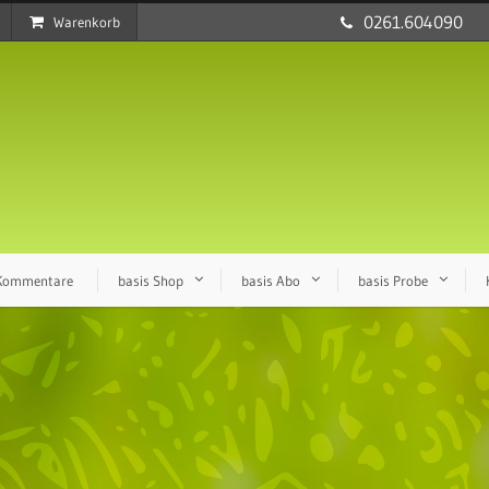
0261.604090
Warenkorb
 Kommentare
basis Shop
basis Abo
basis Probe