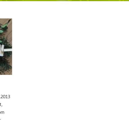
.2013
t,
vom
r