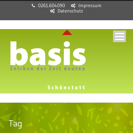
0261.604090
Impressum
Datenschutz
Tag