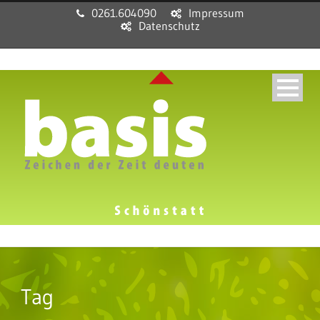
0261.604090
Impressum
Datenschutz
Tag