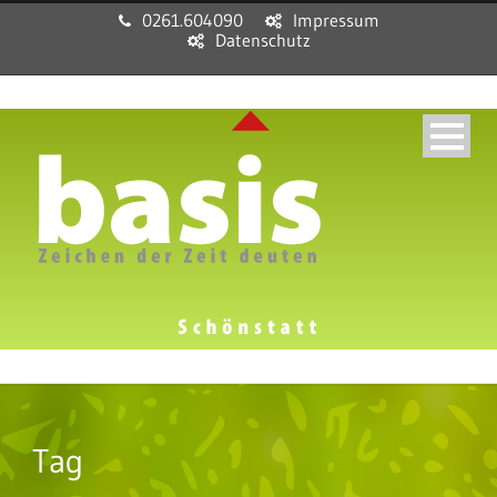
0261.604090
Impressum
Datenschutz
Tag