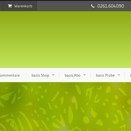
0261.604090
Warenkorb
 Kommentare
basis Shop
basis Abo
basis Probe