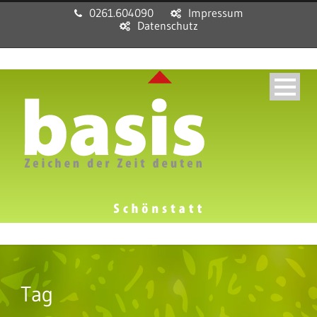
0261.604090
Impressum
Datenschutz
Tag