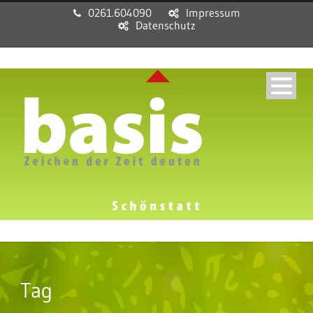
0261.604090
Impressum
Datenschutz
Tag