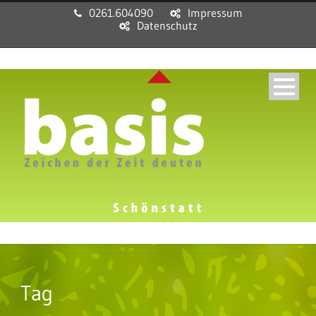
0261.604090
Impressum
Datenschutz
Tag