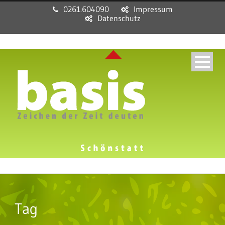
0261.604090
Impressum
Datenschutz
Tag