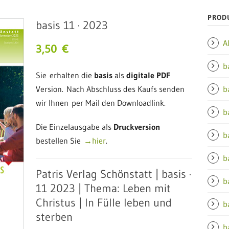
PROD
basis 11 · 2023
A
3,50
€
b
Sie erhalten die
basis
als
digitale PDF
Version. Nach Abschluss des Kaufs senden
b
wir Ihnen per Mail den Downloadlink.
b
Die Einzelausgabe als
Druckversion
b
bestellen Sie
→hier
.
b
Patris Verlag Schönstatt | basis ·
b
11 2023 | Thema: Leben mit
Christus | In Fülle leben und
b
sterben
b