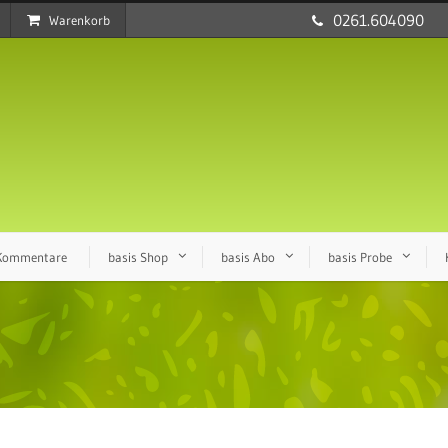
0261.604090
Warenkorb
 Kommentare
basis Shop
basis Abo
basis Probe