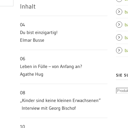
Inhalt
b
04
b
Du bist einzigartig!
b
Elmar Busse
b
06
Leben in Fülle – von Anfang an?
Agathe Hug
SIE S
08
„Kinder sind keine kleinen Erwachsenen“
Interview mit Georg Bischof
10