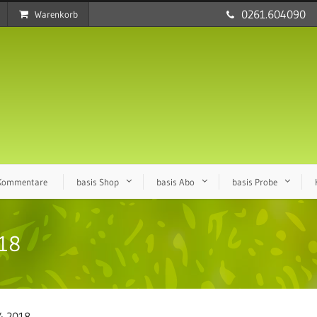
0261.604090
Warenkorb
 Kommentare
basis Shop
basis Abo
basis Probe
018
04.2018