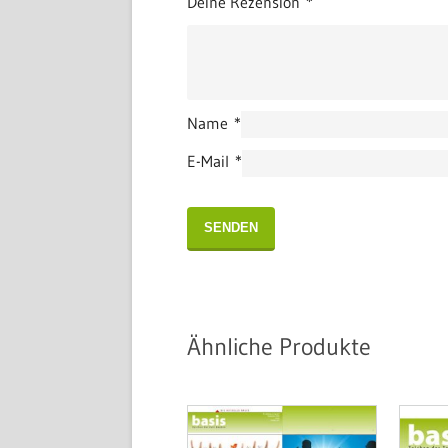
Deine Rezension
*
Name
*
E-Mail
*
Ähnliche Produkte