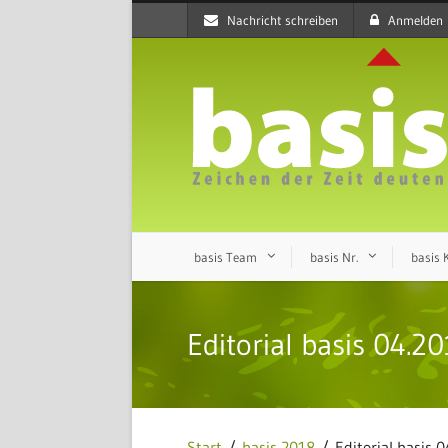
Nachricht schreiben
Anmelden
basis Team
basis Nr.
basis
Editorial basis 04.2
Start
/
basis 2018
/ Editorial basis 