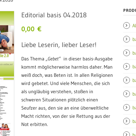
PROD
Editorial basis 04.2018
A
0,00
€
b
Liebe Leserin, lieber Leser!
b
Das Thema
„Gebet“
in dieser basis-Ausgabe
b
kommt möglicherweise harmlos daher. Man
weiß doch, was Beten ist. In allen Religionen
b
wird gebetet. Und viele Menschen, die sich
als ungläubig verstehen, stoßen in
b
schweren Situationen plötzlich einen
b
Seufzer aus, den sie an eine überweltliche
Macht richten, von der sie Rettung aus der
b
Not erbitten.
b