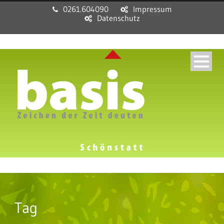
0261.604090
Impressum
Datenschutz
Tag