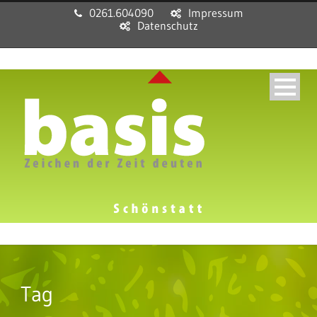
0261.604090
Impressum
Datenschutz
Tag