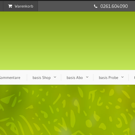
0261.604090
Warenkorb
 Kommentare
basis Shop
basis Abo
basis Probe