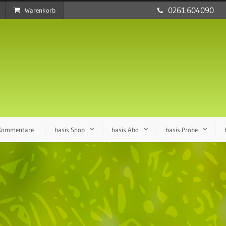
0261.604090
Warenkorb
 Kommentare
basis Shop
basis Abo
basis Probe