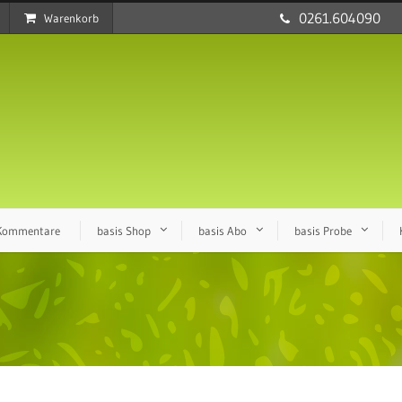
0261.604090
Warenkorb
 Kommentare
basis Shop
basis Abo
basis Probe