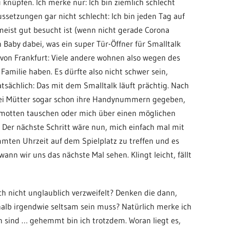
knüpfen. Ich merke nur: Ich bin ziemlich schlecht
ussetzungen gar nicht schlecht: Ich bin jeden Tag auf
meist gut besucht ist (wenn nicht gerade Corona
Baby dabei, was ein super Tür-Öffner für Smalltalk
 von Frankfurt: Viele andere wohnen also wegen des
r Familie haben. Es dürfte also nicht schwer sein,
atsächlich: Das mit dem Smalltalk läuft prächtig. Nach
ei Mütter sogar schon ihre Handynummern gegeben,
amotten tauschen oder mich über einen möglichen
 Der nächste Schritt wäre nun, mich einfach mal mit
mmten Uhrzeit auf dem Spielplatz zu treffen und es
wann wir uns das nächste Mal sehen. Klingt leicht, fällt
h nicht unglaublich verzweifelt? Denken die dann,
alb irgendwie seltsam sein muss? Natürlich merke ich
n sind … gehemmt bin ich trotzdem. Woran liegt es,